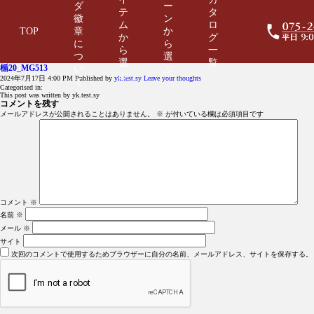
ダ
ー
テ
タ
徽
ン
ム
ロ
TOP
章
か
か
グ
に
ら
ら
一
つ
選
選
覧
楯20_MG513
い
ぶ
ぶ
2024年7月17日 4:00 PM
Published by
yk.test.sy
Leave your thoughts
て
Categorised in:
This post was written by yk.test.sy
コメントを残す
メールアドレスが公開されることはありません。
※
が付いている欄は必須項目です
コメント
※
名前
※
メール
※
サイト
次回のコメントで使用するためブラウザーに自分の名前、メールアドレス、サイトを保存する。